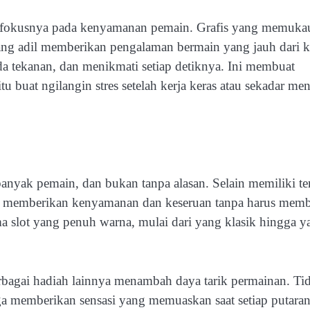
 fokusnya pada kenyamanan pemain. Grafis yang memuka
ng adil memberikan pengalaman bermain yang jauh dari k
da tekanan, dan menikmati setiap detiknya. Ini membuat
u buat ngilangin stres setelah kerja keras atau sekadar men
anyak pemain, dan bukan tanpa alasan. Selain memiliki t
tuk memberikan kenyamanan dan keseruan tanpa harus mem
a slot yang penuh warna, mulai dari yang klasik hingga y
n berbagai hadiah lainnya menambah daya tarik permainan. Ti
a memberikan sensasi yang memuaskan saat setiap putara