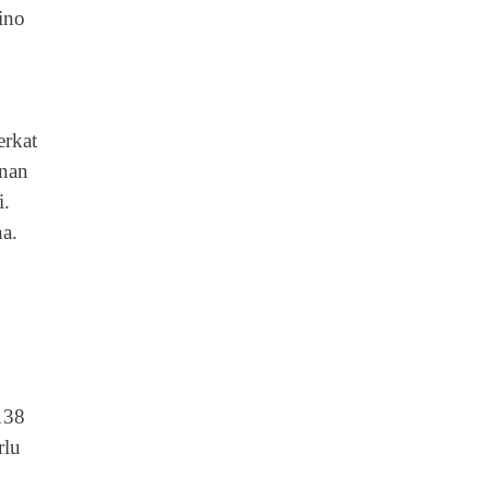
ino
erkat
inan
i.
na.
138
rlu