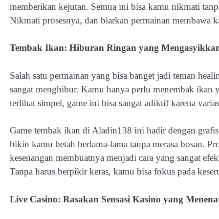
memberikan kejutan. Semua ini bisa kamu nikmati tanpa
Nikmati prosesnya, dan biarkan permainan membawa ka
Tembak Ikan: Hiburan Ringan yang Mengasyikka
Salah satu permainan yang bisa banget jadi teman heali
sangat menghibur. Kamu hanya perlu menembak ikan y
terlihat simpel, game ini bisa sangat adiktif karena va
Game tembak ikan di Aladin138 ini hadir dengan grafi
bikin kamu betah berlama-lama tanpa merasa bosan. Pr
kesenangan membuatnya menjadi cara yang sangat efekt
Tanpa harus berpikir keras, kamu bisa fokus pada kes
Live Casino: Rasakan Sensasi Kasino yang Menen