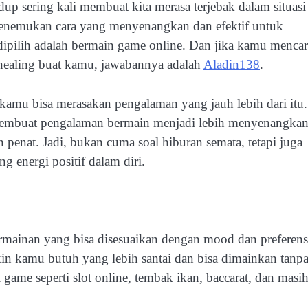
dup sering kali membuat kita merasa terjebak dalam situasi
menemukan cara yang menyenangkan dan efektif untuk
 dipilih adalah bermain game online. Dan jika kamu mencar
n healing buat kamu, jawabannya adalah
Aladin138
.
 kamu bisa merasakan pengalaman yang jauh lebih dari itu.
 membuat pengalaman bermain menjadi lebih menyenangkan
 penat. Jadi, bukan cuma soal hiburan semata, tetapi juga
g energi positif dalam diri.
rmainan yang bisa disesuaikan dengan mood dan preferen
n kamu butuh yang lebih santai dan bisa dimainkan tanp
ame seperti slot online, tembak ikan, baccarat, dan masi