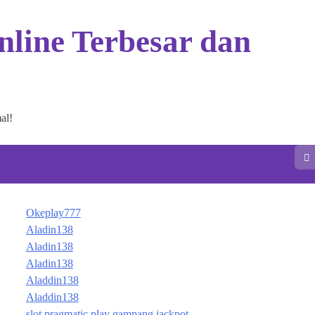
nline Terbesar dan
al!
Okeplay777
Aladin138
Aladin138
Aladin138
Aladdin138
Aladdin138
slot pragmatic play gampang jackpot