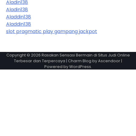
Aladin138
Aladin138
Aladdin138
Aladdin138
slot pragmatic play gampang jackpot
Copyright © 2026
Rasakan Sensasi Bermain di Situs Judi Online
Terbesar dan Terpercaya
| Charm Blog by
Ascendoor
|
Powered by
WordPress
.