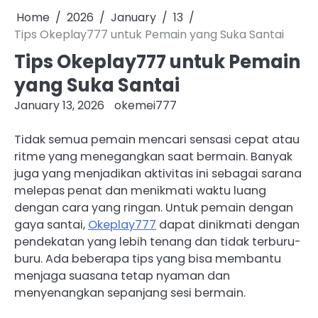
Home
2026
January
13
Tips Okeplay777 untuk Pemain yang Suka Santai
Tips Okeplay777 untuk Pemain
yang Suka Santai
January 13, 2026
okemei777
Tidak semua pemain mencari sensasi cepat atau
ritme yang menegangkan saat bermain. Banyak
juga yang menjadikan aktivitas ini sebagai sarana
melepas penat dan menikmati waktu luang
dengan cara yang ringan. Untuk pemain dengan
gaya santai,
Okeplay777
dapat dinikmati dengan
pendekatan yang lebih tenang dan tidak terburu-
buru. Ada beberapa tips yang bisa membantu
menjaga suasana tetap nyaman dan
menyenangkan sepanjang sesi bermain.